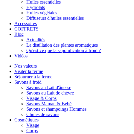
Huiles essentielles
Hydrolats
Huiles végétales
Diffuseurs d'huiles essentielles
Accessoires
COFFRETS
Blog
Actualités
La distillation des plantes aromatiques
Qu'est-ce que la saponification à froid ?
Vidéos
Nos valeurs
Visiter la ferme
Séjourner à la ferme
Savons à froid
Savons au Lait d'ânesse
Savons au Lait de chèvre
Visage & Corps
Savons Maman & Bébé
Savons et shampoings Hommes
Chutes de savons
Cosmétiques
Visage
Corps