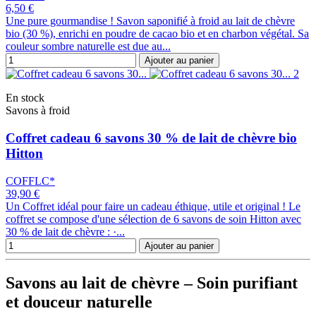
6,50 €
Une pure gourmandise ! Savon saponifié à froid au lait de chèvre
bio (30 %), enrichi en poudre de cacao bio et en charbon végétal. Sa
couleur sombre naturelle est due au...
Ajouter au panier
En stock
Savons à froid
Coffret cadeau 6 savons 30 % de lait de chèvre bio
Hitton
COFFLC*
39,90 €
Un Coffret idéal pour faire un cadeau éthique, utile et original ! Le
coffret se compose d'une sélection de 6 savons de soin Hitton avec
30 % de lait de chèvre : ·...
Ajouter au panier
Savons au lait de chèvre – Soin purifiant
et douceur naturelle