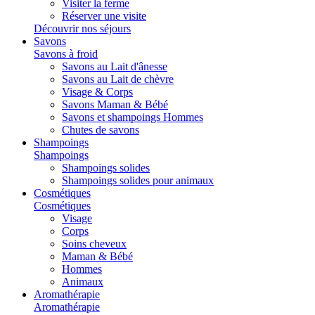
Visiter la ferme
Réserver une visite
Découvrir nos séjours
Savons
Savons à froid
Savons au Lait d'ânesse
Savons au Lait de chèvre
Visage & Corps
Savons Maman & Bébé
Savons et shampoings Hommes
Chutes de savons
Shampoings
Shampoings
Shampoings solides
Shampoings solides pour animaux
Cosmétiques
Cosmétiques
Visage
Corps
Soins cheveux
Maman & Bébé
Hommes
Animaux
Aromathérapie
Aromathérapie