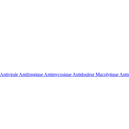
enne Antivirale Antifongique Antimycosique Antidouleur Mucolytique Ant