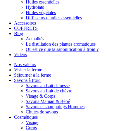
Huiles essentielles
Hydrolats
Huiles végétales
Diffuseurs d'huiles essentielles
Accessoires
COFFRETS
Blog
Actualités
La distillation des plantes aromatiques
Qu'est-ce que la saponification à froid ?
Vidéos
Nos valeurs
Visiter la ferme
Séjourner à la ferme
Savons à froid
Savons au Lait d'ânesse
Savons au Lait de chèvre
Visage & Corps
Savons Maman & Bébé
Savons et shampoings Hommes
Chutes de savons
Cosmétiques
Visage
Corps