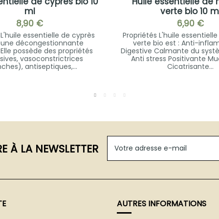
entielle de cyprés bio 10
Huile essentielle de
ml
verte bio 10 m
8,90 €
6,90 €
 L'huile essentielle de cyprès
Propriétés L'huile essentiel
t une décongestionnante
verte bio est : Anti-infl
 Elle possède des propriétés
Digestive Calmante du syst
sives, vasoconstrictrices
Anti stress Positivante M
ches), antiseptiques,...
Cicatrisante...
RE À LA NEWSLETTER
TE
AUTRES INFORMATIONS