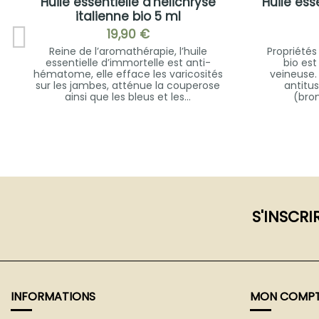
Huile essentielle d'hélichryse
Huile ess
italienne bio 5 ml
19,90 €
Reine de l’aromathérapie, l’huile
Propriétés
essentielle d’immortelle est anti-
bio es
hématome, elle efface les varicosités
veineuse.
sur les jambes, atténue la couperose
antitus
ainsi que les bleus et les...
(bron
S'INSCRI
INFORMATIONS
MON COMP