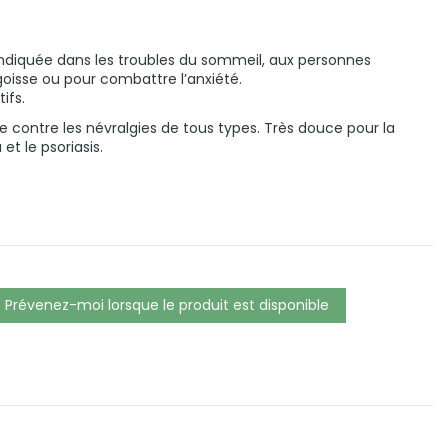
 indiquée dans les troubles du sommeil, aux personnes
goisse ou pour combattre l’anxiété.
ifs.
ce contre les névralgies de tous types. Très douce pour la
t le psoriasis.
Prévenez-moi lorsque le produit est disponible