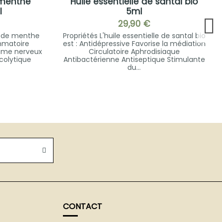
 menthe
Huile essentielle de santal bio
l
5ml
29,90 €
le de menthe
Propriétés L'huile essentielle de santal bio
ammatoire
est : Antidépressive Favorise la médiation
ème nerveux
Circulatoire Aphrodisiaque
ucolytique
Antibactérienne Antiseptique Stimulante
du...
CONTACT