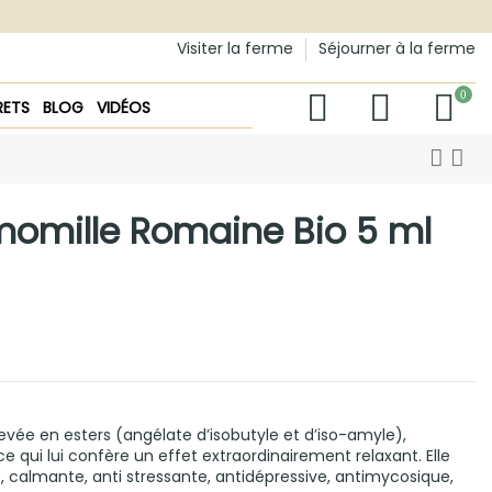
Visiter la ferme
Séjourner à la ferme
0
RETS
BLOG
VIDÉOS
amomille Romaine Bio 5 ml
ée en esters (angélate d’isobutyle et d’iso-amyle),
ce qui lui confère un effet extraordinairement relaxant. Elle
e, calmante, anti stressante, antidépressive, antimycosique,