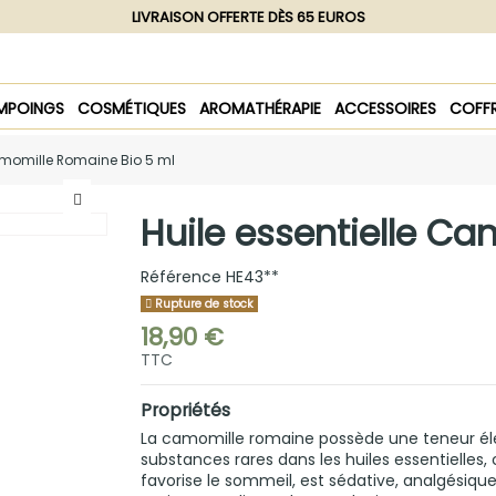
LIVRAISON OFFERTE DÈS 65 EUROS
MPOINGS
COSMÉTIQUES
AROMATHÉRAPIE
ACCESSOIRES
COFF
Camomille Romaine Bio 5 ml
Huile essentielle C
Référence
HE43**
Rupture de stock
18,90 €
TTC
Propriétés
La camomille romaine possède une teneur élev
substances rares dans les huiles essentielles, 
favorise le sommeil, est sédative, analgésiqu