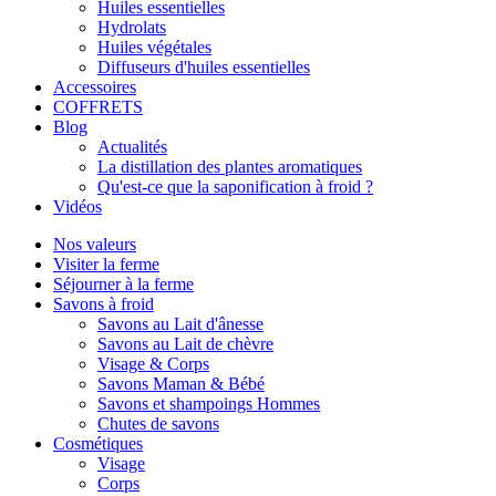
Huiles essentielles
Hydrolats
Huiles végétales
Diffuseurs d'huiles essentielles
Accessoires
COFFRETS
Blog
Actualités
La distillation des plantes aromatiques
Qu'est-ce que la saponification à froid ?
Vidéos
Nos valeurs
Visiter la ferme
Séjourner à la ferme
Savons à froid
Savons au Lait d'ânesse
Savons au Lait de chèvre
Visage & Corps
Savons Maman & Bébé
Savons et shampoings Hommes
Chutes de savons
Cosmétiques
Visage
Corps