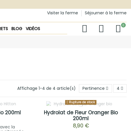
Visiter la ferme
Séjourner à la ferme
0
RETS
BLOG
VIDÉOS
Affichage 1-4 de 4 article(s)
Pertinence
4
Rupture de stock
Bio 200ml
Hydrolat de Fleur Oranger Bio
200ml
8,90 €
avec la