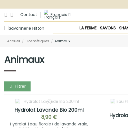
Contact
Français
LA FERME
SAVONS
SHA
Accueil
Cosmétiques
Animaux
Animaux
Filtrer
Hydrolat Lavande Bio 200ml
Hydrola
8,90 €
Hydrolat (eau florale) de lavande vraie,