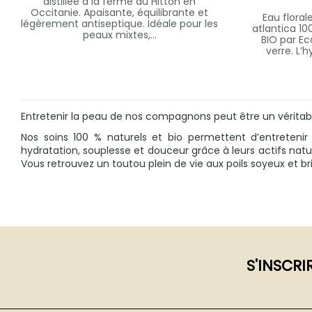
distillée à la ferme du Hitton en
Occitanie. Apaisante, équilibrante et
Eau floral
légèrement antiseptique. Idéale pour les
atlantica 10
peaux mixtes,...
BIO par Ec
verre. L’
Entretenir la peau de nos compagnons peut être un véritable
Nos soins 100 % naturels et bio permettent d’entretenir
hydratation, souplesse et douceur grâce à leurs actifs natu
Vous retrouvez un toutou plein de vie aux poils soyeux et bril
S'INSCRI