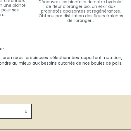
r citronnée,
Découvrez les bienfaits de notre hydrolat
en une plante
de fleur d’oranger bio, un élixir aux
n pour ses
propriétés apaisantes et régénérantes.
n...
Obtenu par distillation des fleurs fraîches
de l’oranger...
er.
 premières précieuses sélectionnées apportent nutrition,
épondre au mieux aux besoins cutanés de nos boules de poils.