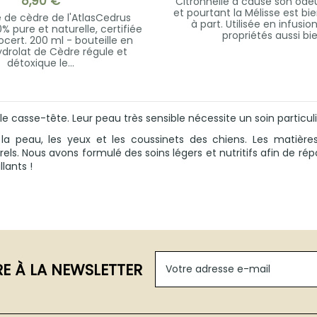
8,90 €
Citronnelle à cause son odeu
et pourtant la Mélisse est bi
e de cèdre de l'AtlasCedrus
à part. Utilisée en infusio
0% pure et naturelle, certifiée
propriétés aussi bie
ocert. 200 ml - bouteille en
hydrolat de Cèdre régule et
détoxique le...
 casse-tête. Leur peau très sensible nécessite un soin particuli
 la peau, les yeux et les coussinets des chiens. Les matières
rels. Nous avons formulé des soins légers et nutritifs afin de r
lants !
RE À LA NEWSLETTER