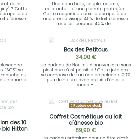
i et de la
Une peau belle, souple, nourrie,
girly" ? Cette
éclatante... et une planète protégée !
 se compose de
Cette magnifique box se compose de :
ait d'ânesse
une crème visage 40% de lait d'ânesse
une lait corporel 40% de...
Box des Petitous
34,00 €
dolescence
Un cadeau de Noël ou d'anniversaire sans
ox "SOS" se
plastique c'est possible ! Cette jolie box
g-douche au
se compose de : un âne en peluche 100%
oba un baume
pure laine un savon au lait d'ânesse
cacao -...
Rupture de stock
Coffret Cosmétique au lait
ion des 10
d'ânesse bio
 bio Hitton
89,90 €
Un cadeau prémium pour un être aimé.