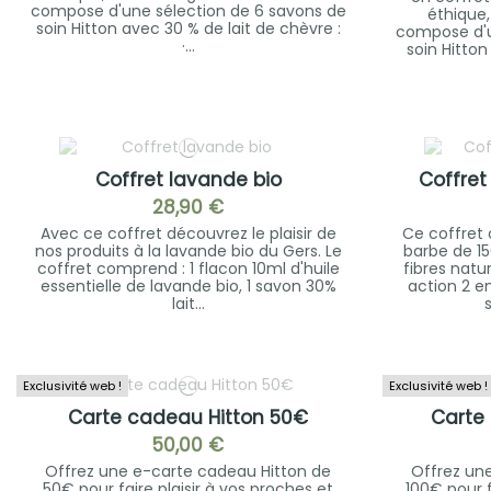
compose d'une sélection de 6 savons de
éthique, 
soin Hitton avec 30 % de lait de chèvre :
compose d'u
·...
soin Hitton
Coffret lavande bio
Coffret
28,90 €
Avec ce coffret découvrez le plaisir de
Ce coffret
nos produits à la lavande bio du Gers. Le
barbe de 15
coffret comprend : 1 flacon 10ml d'huile
fibres natu
essentielle de lavande bio, 1 savon 30%
action 2 e
lait...
Exclusivité web !
Exclusivité web !
Carte cadeau Hitton 50€
Carte
50,00 €
Offrez une e-carte cadeau Hitton de
Offrez un
50€ pour faire plaisir à vos proches et
100€ pour f