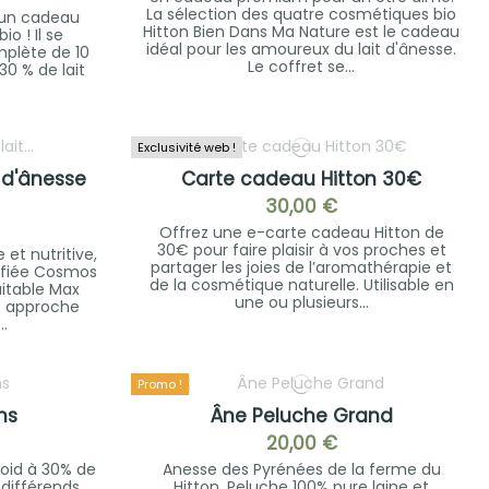
La sélection des quatre cosmétiques bio
e un cadeau
Hitton Bien Dans Ma Nature est le cadeau
io ! Il se
idéal pour les amoureux du lait d'ânesse.
lète de 10
Le coffret se...
30 % de lait
Exclusivité web !
t d'ânesse
Carte cadeau Hitton 30€
30,00 €
Offrez une e-carte cadeau Hitton de
30€ pour faire plaisir à vos proches et
 et nutritive,
partager les joies de l’aromathérapie et
rtifiée Cosmos
de la cosmétique naturelle. Utilisable en
itable Max
une ou plusieurs...
ne approche
..
Promo !
ns
Âne Peluche Grand
20,00 €
roid à 30% de
Anesse des Pyrénées de la ferme du
 différends
Hitton. Peluche 100% pure laine et