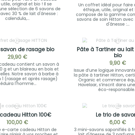
utile, original et bio ! Il se
Un coffret idéal pour fair
ne sélection de 6 savons de
éthique, utile, original et b
 avec 30 % de lait d'ânesse :
compose de la gamme comp
calendula,...
savons de soin Hitton avec 
d'ânesse :...
 savon de rasage bio
Pâte à Tartiner au lai
bio
29,90 €
9,90 €
 cadeau contient un savon à
0 g et un blaireau en bois et
Issue d’une logique innovante
relles. Notre savon à barbe à
la pâte à tartiner Hitton, ce
n 1 (rasage et après rasage)
Organic et commerce équ
séduira l'homme...
Havelaar, s’inscrit dans u
éco-responsable.
 cadeau Hitton 100€
Le trio de savo
100,00 €
6,00 €
e e-carte cadeau Hitton de
3 mini-savons saponifiés à f
aire plaisir à vos proches et
lait d'ânesse de 3 parfums