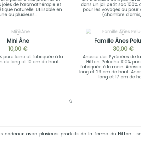
s joies de l’aromathérapie et
dans un joli petit sac 100% 
ique naturelle. Utilisable en
pour les voyages ou pour v
une ou plusieurs...
(chambre d'amis,.
Mini Âne
Famille Ânes Pel
10,00 €
30,00 €
 pure laine et fabriquée à la
Anesse des Pyrénées de l
m de long et 10 cm de haut.
Hitton. Peluche 100% pure
fabriquée à la main. Aness
long et 29 cm de haut. Ano
long et 17 cm de ha
ts cadeaux avec plusieurs produits de la ferme du Hitton : sa