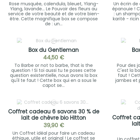
Rose musquée, calendula, bleuet, Ylang-
Un écrin de
Ylang, lavande... Le Pouvoir des fleurs au
épanouie ! C
service de votre beauté et de votre bien-
: un shampo
être. Cette magnifique box se compose
karité - ric
de : un...
Box du Gentleman
Bo
44,50 €
To Barbe or not to barbe, that is the
Pour des j
question ! Si toi aussi tu te poses cette
C'est la b
question existentielle, nous avons la box
faut ! Cet
qu'il te faut ! Cette box qui en a sous le
jambes et 
capot se...
Coffret cadeau 6 savons 30 % de
Coffret c
lait de chèvre bio Hitton
lai
39,90 €
Un Coffret idéal pour faire un cadeau
éthique, utile et original ! Le coffret se
Un coffret