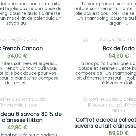
 douceur pour une maternité
Tu veux prendre soin de to
ette jolie box se compose de
nature sans renier ton côté "
ing-douche au lait d'ânesse
jolie box est pour toi ! Elle
in un macérât de calendula un
: un shampoing-douche au l
savon au...
argan -...
x French Cancan
Box de l'ado
54,00 €
54,90 €
ambes satinées et légères...
La box parfait pour une a
ox French Cancan qu'il vous
douce et sereine ! Cette b
te jolie box douce pour vos
compose de : un shampoin
pour la planète se compose
lait d'ânesse rhassoul - joj
de : un lait...
à lèvres au lait...
adeau 6 savons 30 % de
Coffret cadeau collect
t d'ânesse Hitton
savons au lait d'ânesse
42,90 €
69,90 €
 idéal pour faire un cadeau