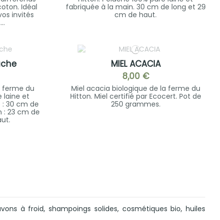
coton. Idéal
fabriquée à la main. 30 cm de long et 29
os invités
cm de haut.
..
uche
MIEL ACACIA
8,00 €
a ferme du
Miel acacia biologique de la ferme du
 laine et
Hitton. Miel certifié par Ecocert. Pot de
e : 30 cm de
250 grammes.
n : 23 cm de
ut.
vons à froid, shampoings solides, cosmétiques bio, huiles