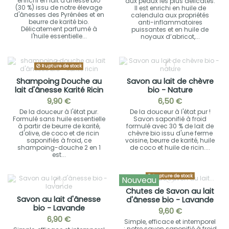
enrichi en lait d'ânesse bio
aux peaux les plus délicates.
(30 %) issu de notre élevage
Il est enrichi en huile de
d'ânesses des Pyrénées et en
calendula aux propriétés
beurre de karité bio.
anti-inflammatoires
Délicatement parfumé à
puissantes et en huile de
l'huile essentielle...
noyaux d’abricot,...
Rupture de stock
Shampoing Douche au
Savon au lait de chèvre
lait d'ânesse Karité Ricin
bio - Nature
9,90 €
6,50 €
De la douceur à l'état pur.
De la douceur à l'état pur !
Formulé sans huile essentielle
Savon saponifié à froid
à partir de beurre de karité,
formulé avec 30 % de lait de
d'olive, de coco et de ricin
chèvre bio issu d'une ferme
saponifiés à froid, ce
voisine, beurre de karité, huile
shampoing-douche 2 en 1
de coco et huile de ricin....
est...
Rupture de stock
Nouveau
Chutes de Savon au lait
Savon au lait d'ânesse
d'ânesse bio - Lavande
bio - Lavande
9,60 €
6,90 €
Simple, efficace et intemporel
: notre savon saponifié à froid