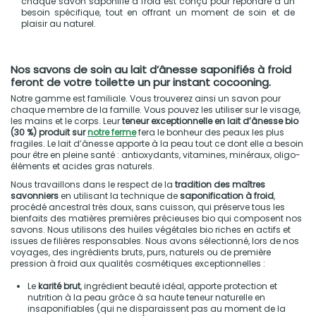
chaque savon saponifié à froid est conçu pour répondre à un
besoin spécifique, tout en offrant un moment de soin et de
plaisir au naturel.
Nos savons de soin au lait d’ânesse saponifiés à froid
feront de votre toilette un pur instant cocooning.
Notre gamme est familiale. Vous trouverez ainsi un savon pour
chaque membre de la famille. Vous pouvez les utiliser sur le visage,
les mains et le corps. Leur
teneur exceptionnelle en lait d’ânesse bio
(30 %) produit sur
notre ferme
fera le bonheur des peaux les plus
fragiles. Le lait d’ânesse apporte à la peau tout ce dont elle a besoin
pour être en pleine santé : antioxydants, vitamines, minéraux, oligo-
éléments et acides gras naturels.
Nous travaillons dans le respect de la
tradition des maîtres
savonniers
en utilisant la technique de
saponification à froid
,
procédé ancestral très doux, sans cuisson, qui préserve tous les
bienfaits des matières premières précieuses bio qui composent nos
savons. Nous utilisons des huiles végétales bio riches en actifs et
issues de filières responsables. Nous avons sélectionné, lors de nos
voyages, des ingrédients bruts, purs, naturels ou de première
pression à froid aux qualités cosmétiques exceptionnelles :
Le
karité brut
, ingrédient beauté idéal, apporte protection et
nutrition à la peau grâce à sa haute teneur naturelle en
insaponifiables (qui ne disparaissent pas au moment de la