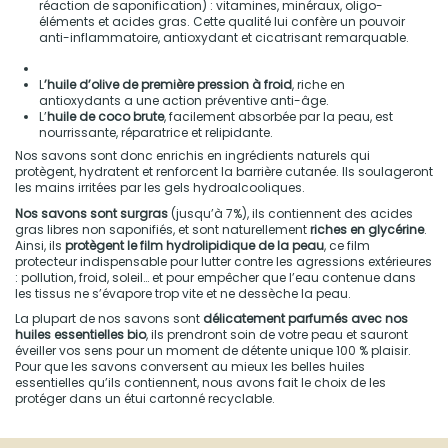
réaction de saponification) : vitamines, minéraux, oligo-
éléments et acides gras. Cette qualité lui confère un pouvoir
anti-inflammatoire, antioxydant et cicatrisant remarquable.
L
’huile d’olive de première pression à froid
, riche en
antioxydants a une action préventive anti-âge.
L’
huile de coco brute
, facilement absorbée par la peau, est
nourrissante, réparatrice et relipidante.
Nos savons sont donc enrichis en ingrédients naturels qui
protègent, hydratent et renforcent la barrière cutanée. Ils soulageront
les mains irritées par les gels hydroalcooliques.
Nos savons sont
surgras
(jusqu’à 7%), ils contiennent des acides
gras libres non saponifiés, et sont naturellement
riches en glycérine
.
Ainsi, ils
protègent le film hydrolipidique de la peau
, ce film
protecteur indispensable pour lutter contre les agressions extérieures
: pollution, froid, soleil… et pour empêcher que l’eau contenue dans
les tissus ne s’évapore trop vite et ne dessèche la peau.
La plupart de nos savons sont
délicatement parfumés avec nos
huiles essentielles bio
, ils prendront soin de votre peau et sauront
éveiller vos sens pour un moment de détente unique 100 % plaisir.
Pour que les savons conversent au mieux les belles huiles
essentielles qu’ils contiennent, nous avons fait le choix de les
protéger dans un étui cartonné recyclable.