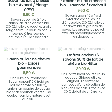
Savon au lait d'ânesse
Exfoliant au lait d'ânesse
bio - Avocat / Ylang-
bio - Lavande / Patchouli
ylang
9,60 €
6,90 €
Savon saponifié à froid
exfoliant, enrichi en lait
Savon saponifié à froid
d'ânesse bio (30 %), huile de
enrichi en lait d'ânesse bio
chanvre bio et graines de
(30 %), huile d'avocat et argile
pavot. Les graines de pavot
rouge, formulé pour les peaux
exfolient mécaniquement et
sèches à très sèches.
en douceur...
Parfumé à l'huile essentielle...
Coffret cadeau 6
Savon au lait de chèvre
savons 30 % de lait de
bio - Epices
chèvre bio Hitton
gourmandes
39,90 €
6,50 €
Un Coffret idéal pour faire un
cadeau éthique, utile et
Une pure gourmandise !
original ! Le coffret se
Savon saponifié à froid au
compose d'une sélection de
lait de chèvre bio (30 %),
6 savons de soin Hitton avec
enrichi en poudre de cacao
30 % de lait de chèvre : ·...
bio et en charbon végétal. Sa
couleur sombre naturelle est
due au...