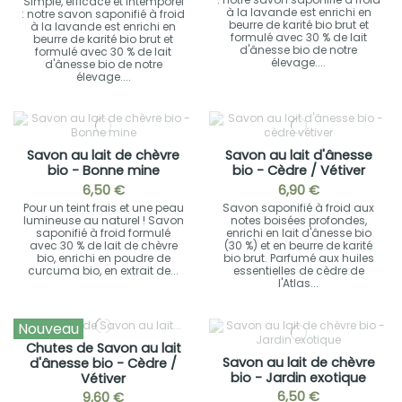
Simple, efficace et intemporel
à la lavande est enrichi en
: notre savon saponifié à froid
beurre de karité bio brut et
à la lavande est enrichi en
formulé avec 30 % de lait
beurre de karité bio brut et
d'ânesse bio de notre
formulé avec 30 % de lait
élevage....
d'ânesse bio de notre
élevage....
Savon au lait de chèvre
Savon au lait d'ânesse
bio - Bonne mine
bio - Cèdre / Vétiver
6,50 €
6,90 €
Pour un teint frais et une peau
Savon saponifié à froid aux
lumineuse au naturel ! Savon
notes boisées profondes,
saponifié à froid formulé
enrichi en lait d'ânesse bio
avec 30 % de lait de chèvre
(30 %) et en beurre de karité
bio, enrichi en poudre de
bio brut. Parfumé aux huiles
curcuma bio, en extrait de...
essentielles de cèdre de
l'Atlas...
Nouveau
Chutes de Savon au lait
Savon au lait de chèvre
d'ânesse bio - Cèdre /
bio - Jardin exotique
Vétiver
6,50 €
9,60 €