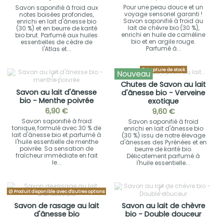
Pour une peau douce et un
Savon saponifié à froid aux
voyage sensoriel garanti !
notes boisées profondes,
Savon saponifié à froid au
enrichi en lait d'ânesse bio
lait de chèvre bio (30 %),
(30 %) et en beurre de karité
enrichi en huile de caméline
bio brut. Parfumé aux huiles
bio et en argile rouge.
essentielles de cèdre de
Parfumé à...
l'Atlas et...
Rupture de stock
Nouveau
Chutes de Savon au lait
Savon au lait d'ânesse
d'ânesse bio - Verveine
bio - Menthe poivrée
exotique
6,90 €
9,60 €
Savon saponifié à froid
Savon saponifié à froid
tonique, formulé avec 30 % de
enrichi en lait d'ânesse bio
lait d'ânesse bio et parfumé à
(30 %) issu de notre élevage
l'huile essentielle de menthe
d'ânesses des Pyrénées et en
poivrée. Sa sensation de
beurre de karité bio.
fraîcheur immédiate en fait
Délicatement parfumé à
le...
l'huile essentielle...
Produit disponible avec d'autres options
Savon de rasage au lait
Savon au lait de chèvre
d'ânesse bio
bio - Double douceur