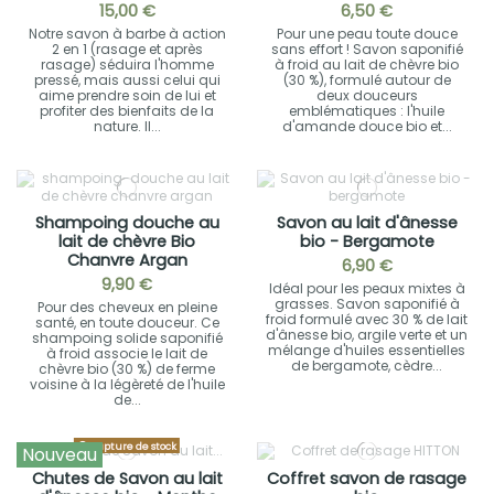
15,00 €
6,50 €
Notre savon à barbe à action
Pour une peau toute douce
2 en 1 (rasage et après
sans effort ! Savon saponifié
rasage) séduira l'homme
à froid au lait de chèvre bio
pressé, mais aussi celui qui
(30 %), formulé autour de
aime prendre soin de lui et
deux douceurs
profiter des bienfaits de la
emblématiques : l'huile
nature. Il...
d'amande douce bio et...
Shampoing douche au
Savon au lait d'ânesse
lait de chèvre Bio
bio - Bergamote
Chanvre Argan
6,90 €
9,90 €
Idéal pour les peaux mixtes à
grasses. Savon saponifié à
Pour des cheveux en pleine
froid formulé avec 30 % de lait
santé, en toute douceur. Ce
d'ânesse bio, argile verte et un
shampoing solide saponifié
mélange d'huiles essentielles
à froid associe le lait de
de bergamote, cèdre...
chèvre bio (30 %) de ferme
voisine à la légèreté de l'huile
de...
Rupture de stock
Nouveau
Chutes de Savon au lait
Coffret savon de rasage