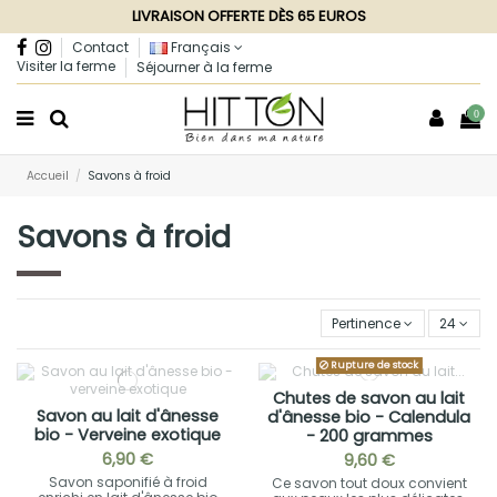
LIVRAISON OFFERTE DÈS 65 EUROS
Contact
Français
Visiter la ferme
Séjourner à la ferme
0
Accueil
Savons à froid
Savons à froid
Pertinence
24
Rupture de stock
Chutes de savon au lait
Savon au lait d'ânesse
d'ânesse bio - Calendula
bio - Verveine exotique
- 200 grammes
6,90 €
9,60 €
Savon saponifié à froid
Ce savon tout doux convient