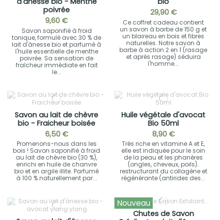
d'ânesse bio - Menthe
bio
poivrée
29,90 €
9,60 €
Ce coffret cadeau contient
un savon à barbe de 150 g et
Savon saponifié à froid
un blaireau en bois et fibres
tonique, formulé avec 30 % de
naturelles. Notre savon à
lait d'ânesse bio et parfumé à
barbe à action 2 en 1 (rasage
l'huile essentielle de menthe
et après rasage) séduira
poivrée. Sa sensation de
l'homme...
fraîcheur immédiate en fait
le...
Savon au lait de chèvre
Huile végétale d'avocat
bio - Fraicheur boisée
Bio 50ml
6,50 €
8,90 €
Promenons-nous dans les
Très riche en vitamine A et E,
bois ! Savon saponifié à froid
elle est indiquée pour le soin
au lait de chèvre bio (30 %),
de la peau et les phanères
enrichi en huile de chanvre
(ongles, cheveux, poils).
bio et en argile illite. Parfumé
restructurant du collagène et
à 100 % naturellement par...
régénérante (antirides des...
Nouveau
Chutes de Savon