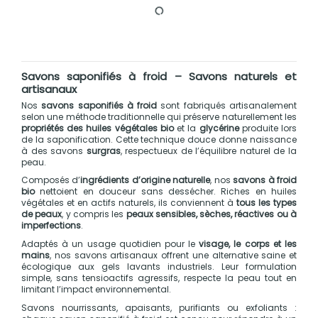
Savons saponifiés à froid – Savons naturels et
artisanaux
Nos
savons saponifiés à froid
sont fabriqués artisanalement
selon une méthode traditionnelle qui préserve naturellement les
propriétés des huiles végétales bio
et la
glycérine
produite lors
de la saponification. Cette technique douce donne naissance
à des savons
surgras
, respectueux de l’équilibre naturel de la
peau.
Composés d’
ingrédients d’origine naturelle
, nos
savons à froid
bio
nettoient en douceur sans dessécher. Riches en huiles
végétales et en actifs naturels, ils conviennent à
tous les types
de peaux
, y compris les
peaux sensibles, sèches, réactives ou à
imperfections
.
Adaptés à un usage quotidien pour le
visage, le corps et les
mains
, nos savons artisanaux offrent une alternative saine et
écologique aux gels lavants industriels. Leur formulation
simple, sans tensioactifs agressifs, respecte la peau tout en
limitant l’impact environnemental.
Savons nourrissants, apaisants, purifiants ou exfoliants :