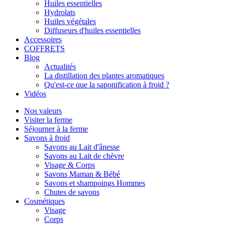
Huiles essentielles
Hydrolats
Huiles végétales
Diffuseurs d'huiles essentielles
Accessoires
COFFRETS
Blog
Actualités
La distillation des plantes aromatiques
Qu'est-ce que la saponification à froid ?
Vidéos
Nos valeurs
Visiter la ferme
Séjourner à la ferme
Savons à froid
Savons au Lait d'ânesse
Savons au Lait de chèvre
Visage & Corps
Savons Maman & Bébé
Savons et shampoings Hommes
Chutes de savons
Cosmétiques
Visage
Corps